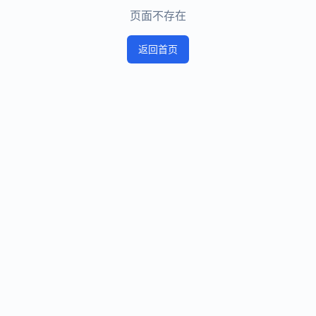
页面不存在
返回首页