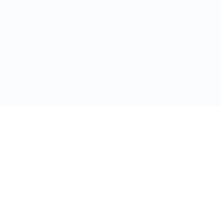
关于理财18
产品服务
关于我们
市场数据