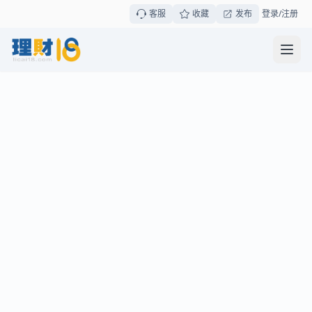
客服
收藏
发布
登录/注册