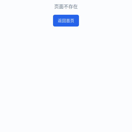
页面不存在
返回首页