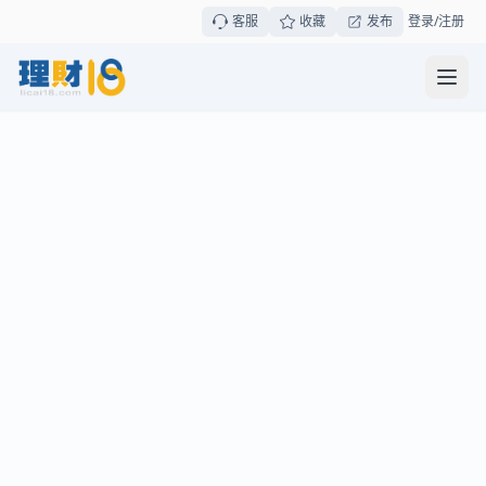
客服
收藏
发布
登录/注册