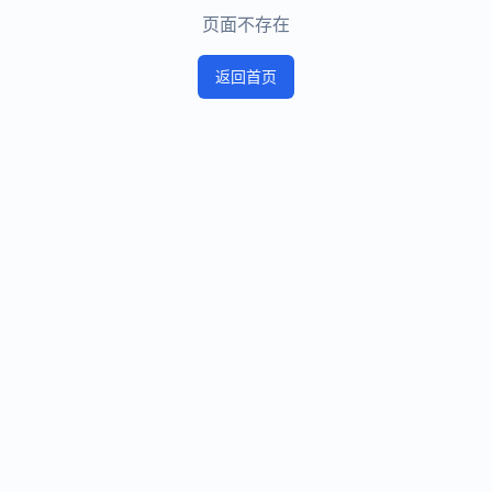
页面不存在
返回首页