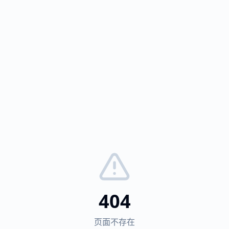
404
页面不存在