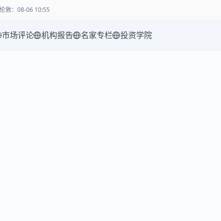
伦敦
：
08-06 10:55
市场评论
机构报告
名家专栏
投资学院