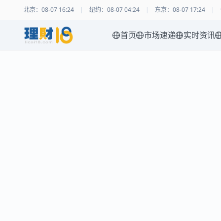
北京
：
08-07 16:24
|
纽约
：
08-07 04:24
|
东京
：
08-07 17:24
|
首页
市场速递
实时资讯