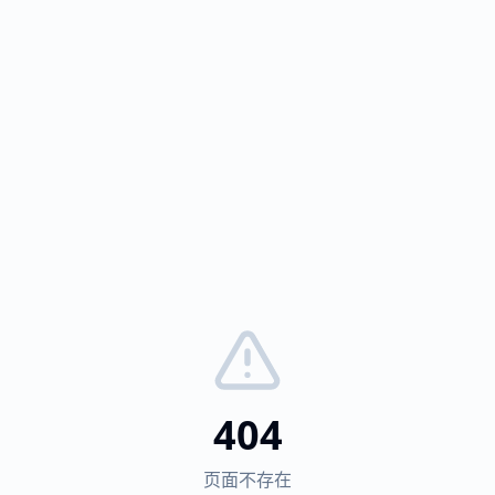
404
页面不存在