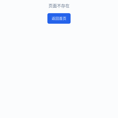
页面不存在
返回首页