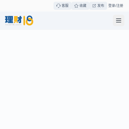
客服
收藏
发布
登录/注册