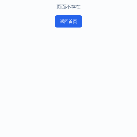
页面不存在
返回首页