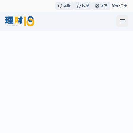
客服
收藏
发布
登录/注册