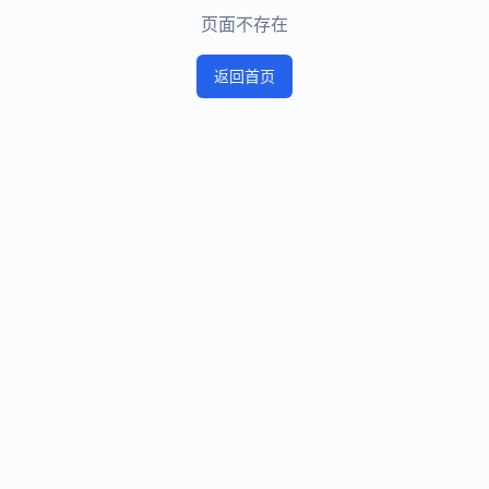
页面不存在
返回首页