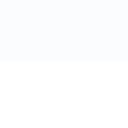
关于理财18
产品服务
关于我们
市场数据