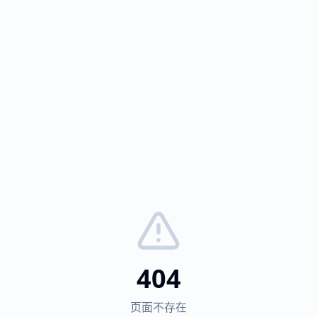
404
页面不存在