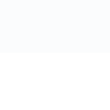
关于理财18
产品服务
关于我们
市场数据