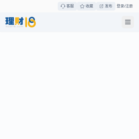
客服
收藏
发布
登录/注册