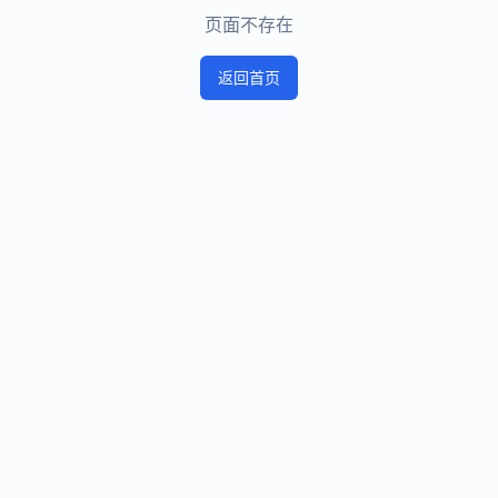
页面不存在
返回首页