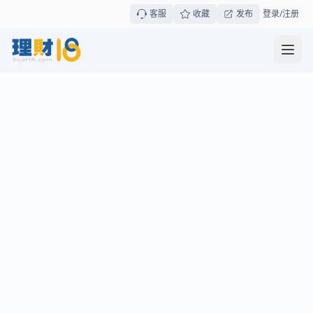
客服
收藏
发布
登录/注册