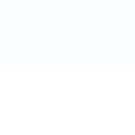
关于理财18
产品服务
关于我们
市场数据