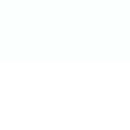
关于理财18
产品服务
关于我们
市场数据