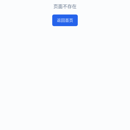
页面不存在
返回首页