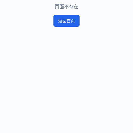
页面不存在
返回首页