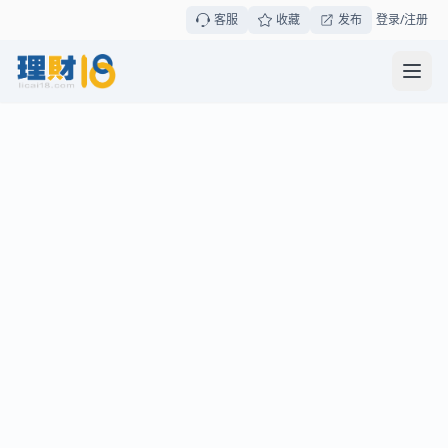
客服
收藏
发布
登录/注册