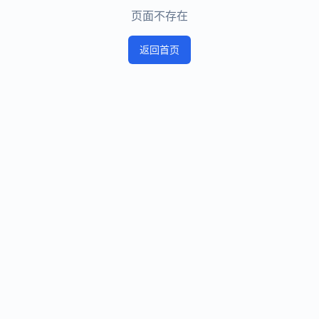
页面不存在
返回首页