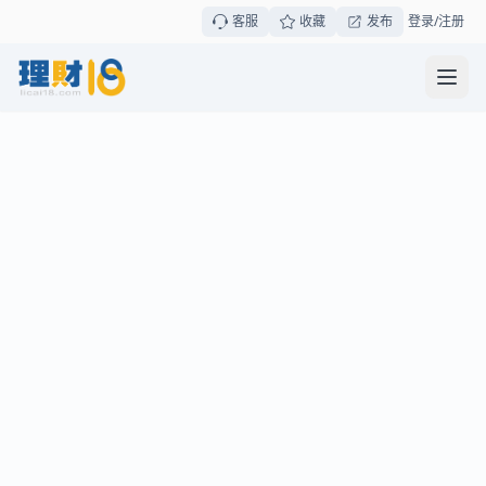
客服
收藏
发布
登录/注册