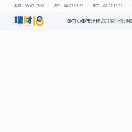
北京
：
08-07 17:32
|
纽约
：
08-07 05:32
|
东京
：
08-07 18:32
|
首页
市场速递
实时资讯