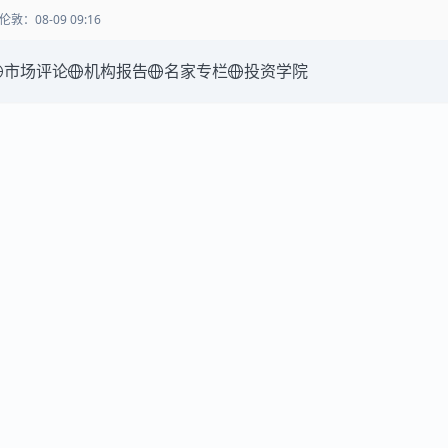
伦敦
：
08-09 09:16
市场评论
机构报告
名家专栏
投资学院