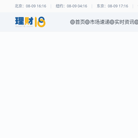
北京
：
08-09 16:16
|
纽约
：
08-09 04:16
|
东京
：
08-09 17:16
|
首页
市场速递
实时资讯