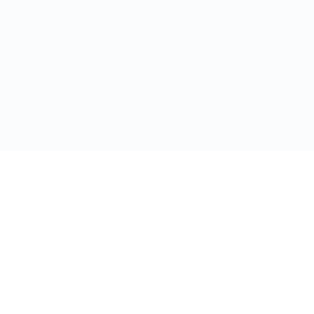
关于理财18
产品服务
关于我们
市场数据