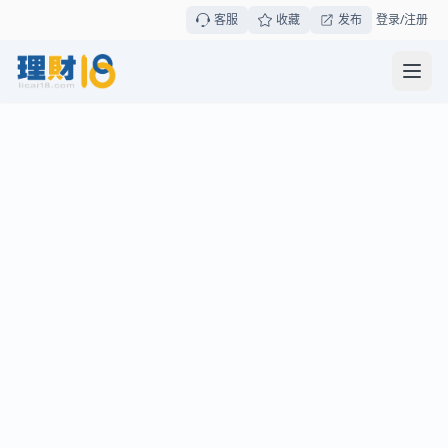
客服
收藏
发布
登录/注册