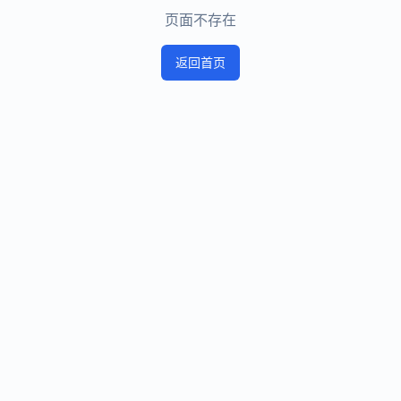
页面不存在
返回首页