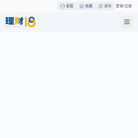
客服
收藏
发布
登录/注册