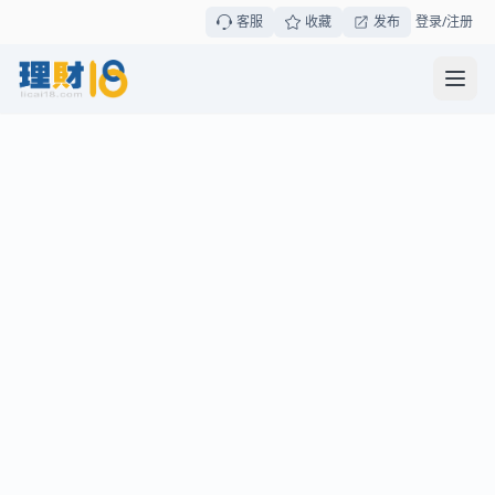
客服
收藏
发布
登录/注册