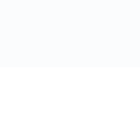
关于理财18
产品服务
关于我们
市场数据