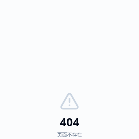
404
页面不存在