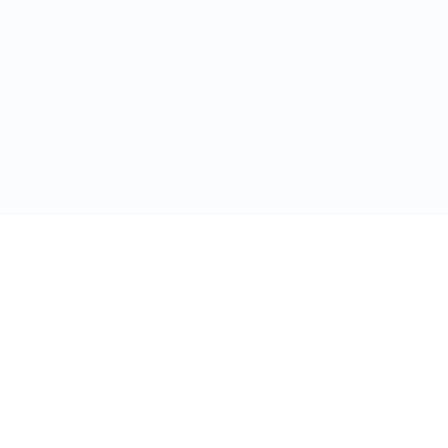
关于理财18
产品服务
关于我们
市场数据