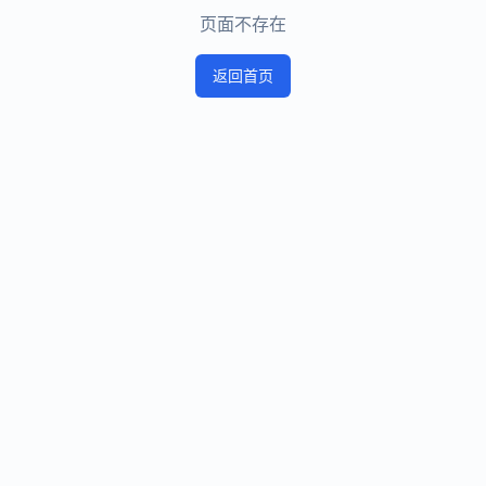
页面不存在
返回首页