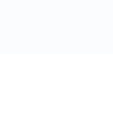
关于理财18
产品服务
关于我们
市场数据