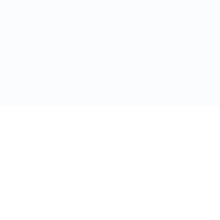
关于理财18
产品服务
关于我们
市场数据