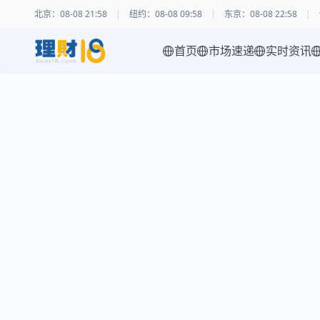
北京
：
08-08 21:58
|
纽约
：
08-08 09:58
|
东京
：
08-08 22:58
|
首页
市场速递
实时资讯