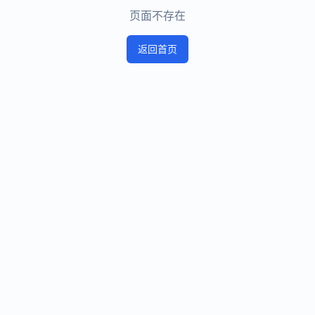
页面不存在
返回首页