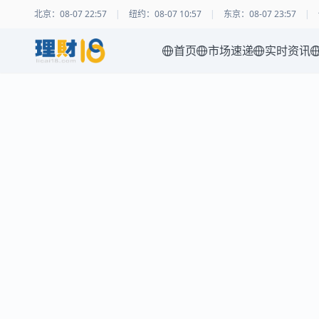
北京
：
08-07 22:57
|
纽约
：
08-07 10:57
|
东京
：
08-07 23:57
|
首页
市场速递
实时资讯