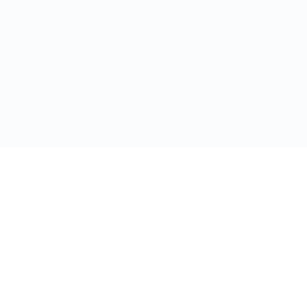
关于理财18
产品服务
关于我们
市场数据