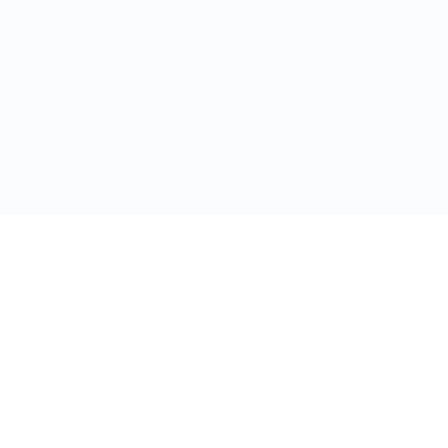
关于理财18
产品服务
关于我们
市场数据