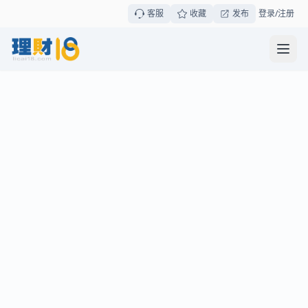
客服
收藏
发布
登录/注册