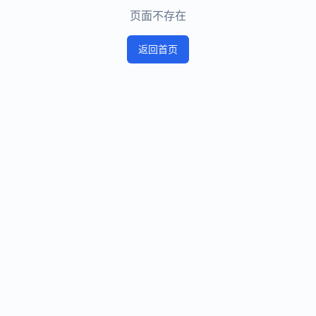
页面不存在
返回首页