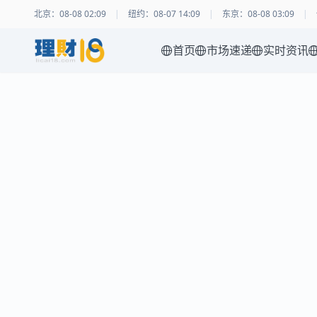
北京
：
08-08 02:09
|
纽约
：
08-07 14:09
|
东京
：
08-08 03:09
|
首页
市场速递
实时资讯