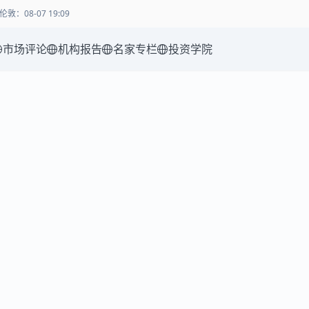
伦敦
：
08-07 19:09
市场评论
机构报告
名家专栏
投资学院