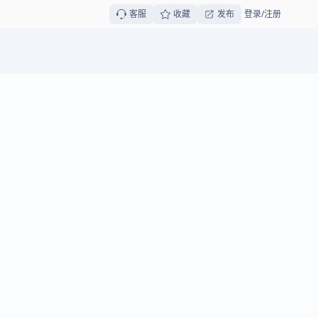
客服
收藏
发布
登录/注册