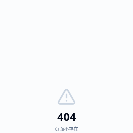
404
页面不存在