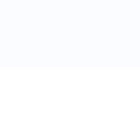
关于理财18
产品服务
关于我们
市场数据