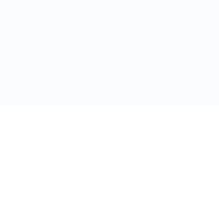
关于理财18
产品服务
关于我们
市场数据