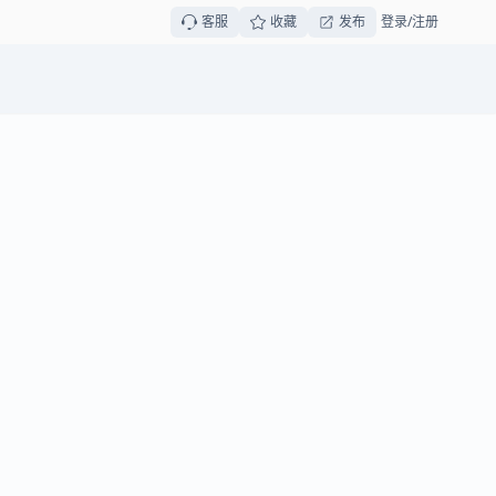
客服
收藏
发布
登录/注册