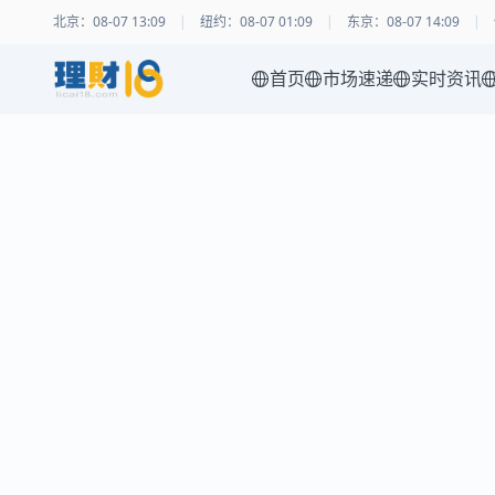
北京
：
08-07 13:09
|
纽约
：
08-07 01:09
|
东京
：
08-07 14:09
|
首页
市场速递
实时资讯