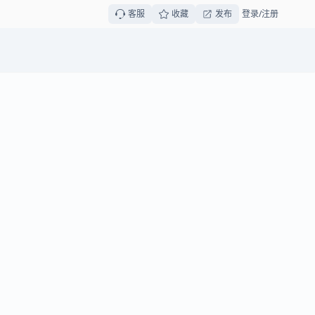
客服
收藏
发布
登录/注册