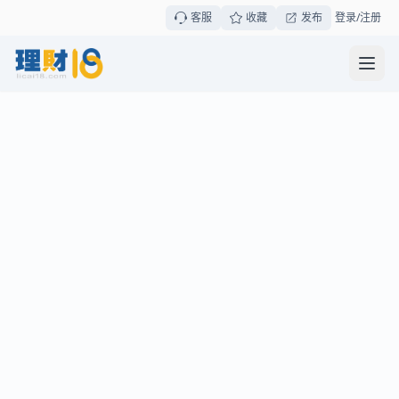
客服
收藏
发布
登录/注册