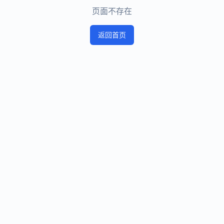
页面不存在
返回首页