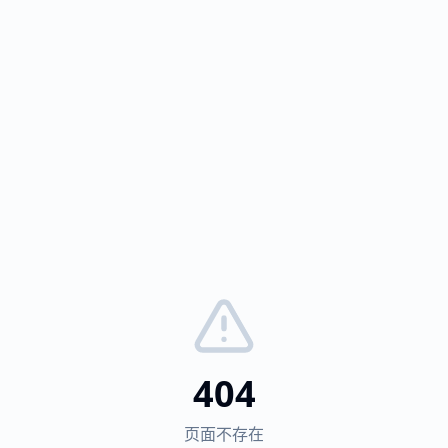
404
页面不存在