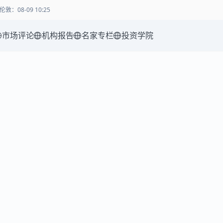
伦敦
：
08-09 10:25
市场评论
机构报告
名家专栏
投资学院