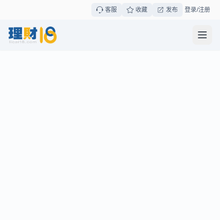
客服
收藏
发布
登录/注册