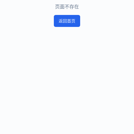
页面不存在
返回首页