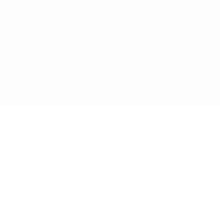
关于理财18
产品服务
关于我们
市场数据