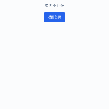
页面不存在
返回首页