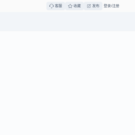
客服
收藏
发布
登录/注册