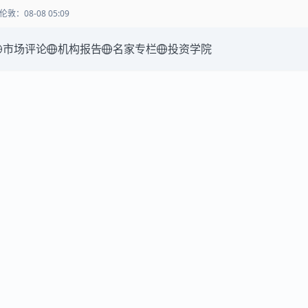
伦敦
：
08-08 05:09
市场评论
机构报告
名家专栏
投资学院