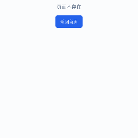
页面不存在
返回首页