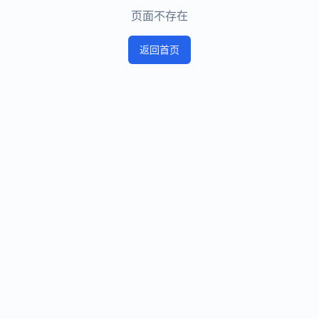
页面不存在
返回首页