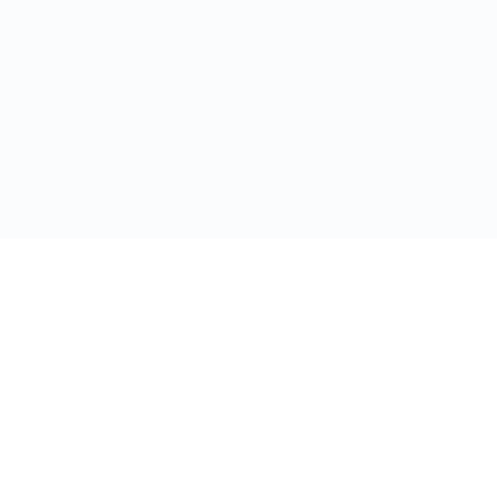
关于理财18
产品服务
关于我们
市场数据