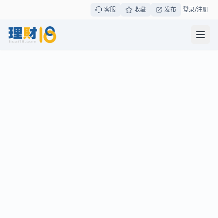
客服
收藏
发布
登录/注册