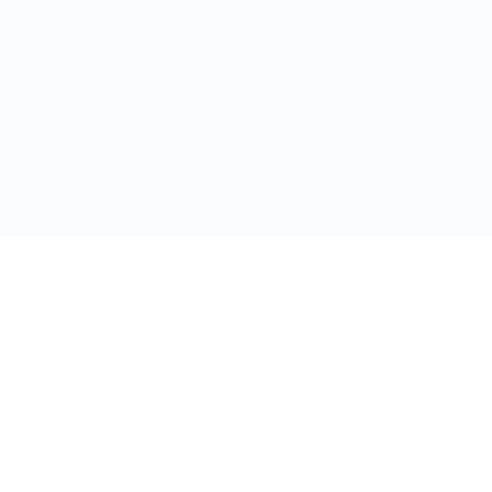
关于理财18
产品服务
关于我们
市场数据