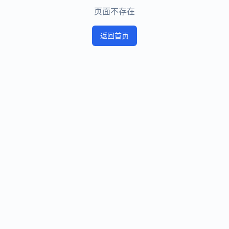
页面不存在
返回首页