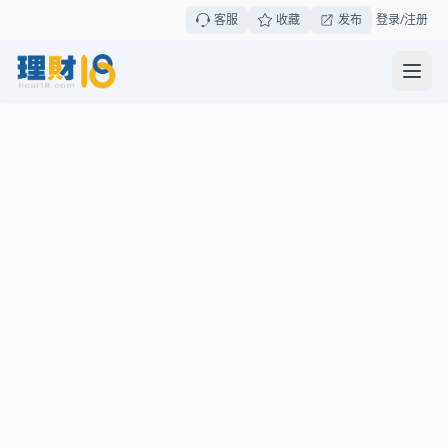
客服
收藏
发布
登录/注册