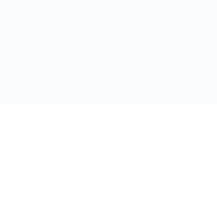
关于理财18
产品服务
关于我们
市场数据